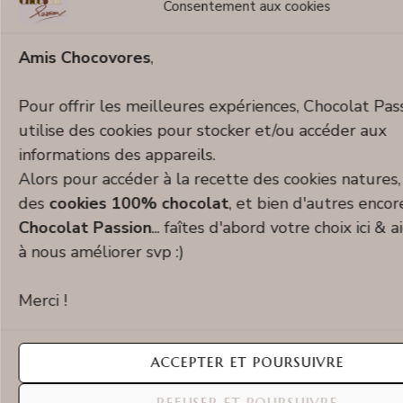
Consentement aux cookies
Amis Chocovores
,
Pour offrir les meilleures expériences, Chocolat Pas
utilise des cookies pour stocker et/ou accéder aux
informations des appareils.
Alors pour accéder à la recette des cookies natures,
À propos
Chocovore
des
cookies 100% chocolat
, et bien d'autres encor
Chocolat Passion
... faîtes d'abord votre choix ici & 
Choco-addict et maman créative derrière le
à nous améliorer svp :)
clavier !
Merci !
Je partage mes recettes chocolatées aussi belles
que bonnes — avec un soupçon de malice et une
ACCEPTER ET POURSUIVRE
pincée de bien-être (parce qu’on peut se faire
plaisir sans culpabiliser
).
REFUSER ET POURSUIVRE