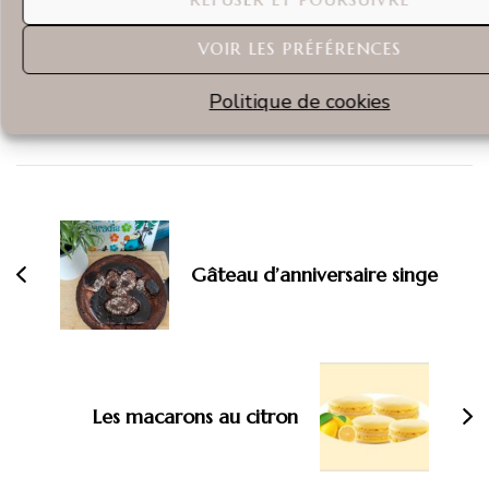
Entre deux biberons et trois fournées, j’invente
VOIR LES PRÉFÉRENCES
des douceurs plus saines, sans jamais sacrifier le
goût.
Politique de cookies
Ici, on mélange amour
, recettes et cacao
Navigation
d'article
Gâteau d’anniversaire singe
Les macarons au citron