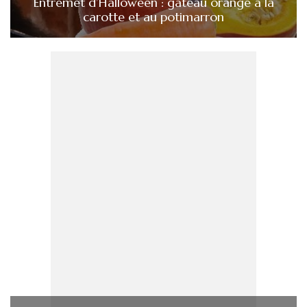
Entremet d’Halloween : gâteau orange à la
carotte et au potimarron