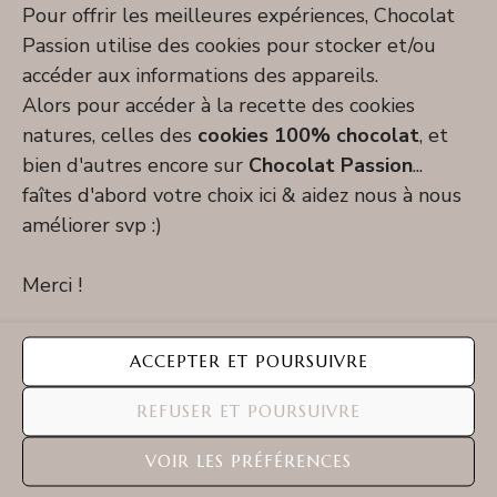
Pour offrir les meilleures expériences, Chocolat
Passion utilise des cookies pour stocker et/ou
accéder aux informations des appareils.
Alors pour accéder à la recette des cookies
natures, celles des
cookies 100% chocolat
, et
bien d'autres encore sur
Chocolat Passion
...
faîtes d'abord votre choix ici & aidez nous à nous
améliorer svp :)
Merci !
ACCEPTER ET POURSUIVRE
Bons Plans Choc Ovore
Recette chocolat noir
Recette dessert chocolat
REFUSER ET POURSUIVRE
Brownie vegan aux 3 noix
VOIR LES PRÉFÉRENCES
24 mars 2024