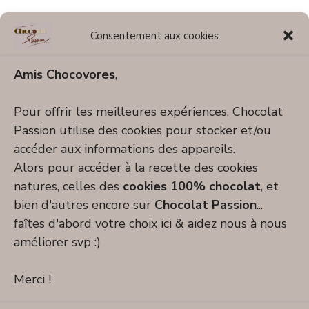
OK je reconnais avoir été septique !
Consentement aux cookies
Pourtant le résultat est plus que surprenant, c’est
Amis Chocovores
,
un régal allégé en calorie…
Pour offrir les meilleures expériences, Chocolat
Les courgettes apportent à la pâte du gâteau une
Passion utilise des cookies pour stocker et/ou
consistance aérée et moelleuse.
accéder aux informations des appareils.
Cette petite douceur chocolatée et moins
Alors pour accéder à la recette des cookies
calorique que les gâteaux au chocolat
natures, celles des
cookies 100% chocolat
, et
traditionnels devrait séduire plus d’un(e)
bien d'autres encore sur
Chocolat Passion
...
gourmand(e).
faîtes d'abord votre choix ici & aidez nous à nous
Alors, mon conseil : testez (vite) avant de juger
améliorer svp :)
trop rapidement ce délicat dessert savoureux et
Merci !
surtout léger !