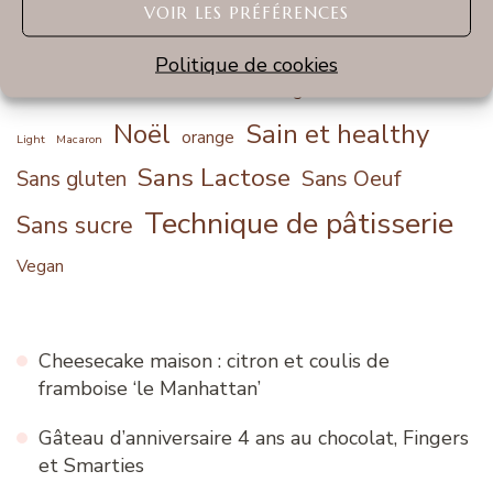
VOIR LES PRÉFÉRENCES
Chocolat au lait
Chocolat blanc
Politique de cookies
Chocolat noir
Halloween
Fruits rouges
Noël
Sain et healthy
orange
Light
Macaron
Sans Lactose
Sans Oeuf
Sans gluten
Technique de pâtisserie
Sans sucre
Vegan
Cheesecake maison : citron et coulis de
framboise ‘le Manhattan’
Gâteau d’anniversaire 4 ans au chocolat, Fingers
et Smarties