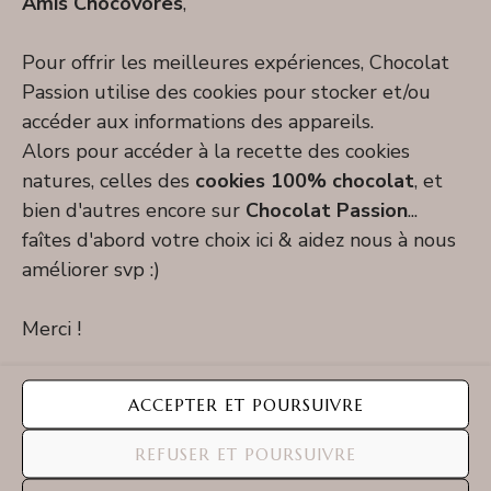
Amis Chocovores
,
Recette dessert chocolat
Pour offrir les meilleures expériences, Chocolat
Recette chocolat au lait
Passion utilise des cookies pour stocker et/ou
accéder aux informations des appareils.
Recette chocolat noir
Alors pour accéder à la recette des cookies
Recette chocolat blanc
natures, celles des
cookies 100% chocolat
, et
bien d'autres encore sur
Chocolat Passion
...
Bons Plans Choc Ovore
faîtes d'abord votre choix ici & aidez nous à nous
améliorer svp :)
Conseil & Astuce
Cocktail et boisson au chocolat
Merci !
Mariage mixte de pâtisserie
ACCEPTER ET POURSUIVRE
REFUSER ET POURSUIVRE
Anniversaire et fête
alcool
aquafaba