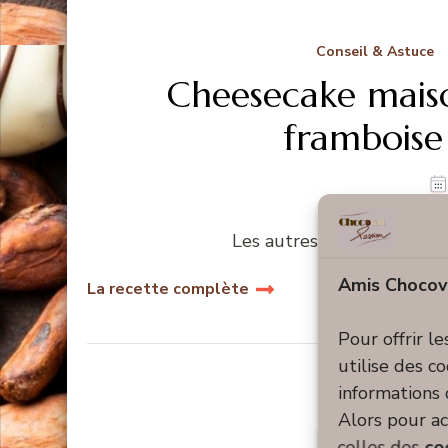
Conseil & Astuce
Cheesecake maison
framboise
Les autres idées de desse
Amis Chocov
La recette complète
Pour offrir l
utilise des c
informations 
Alors pour ac
celles des
co