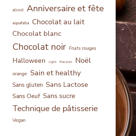
Anniversaire et fête
alcool
Chocolat au lait
aquafaba
Chocolat blanc
Chocolat noir
Fruits rouges
Noël
Halloween
Light
Macaron
Sain et healthy
orange
Sans Lactose
Sans gluten
Sans sucre
Sans Oeuf
Technique de pâtisserie
Vegan