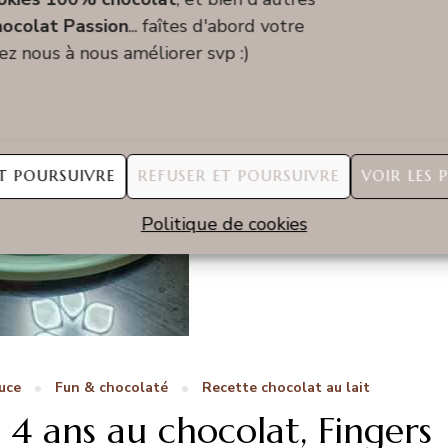
ocolat Passion
... faîtes d'abord votre
dez nous à nous améliorer svp :)
T POURSUIVRE
REFUSER ET POURSUIVRE
VOIR LES 
Politique de cookies
uce
Fun & chocolaté
Recette chocolat au lait
 4 ans au chocolat, Fingers