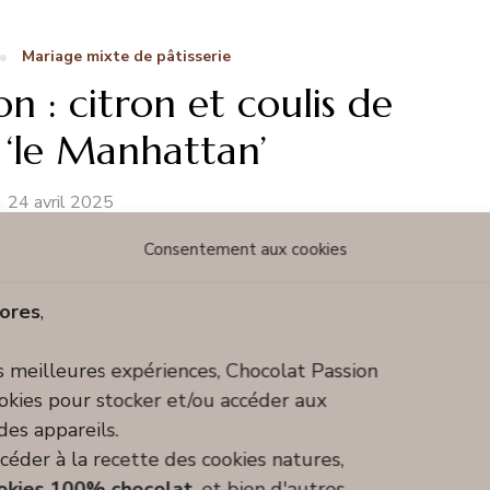
Mariage mixte de pâtisserie
 : citron et coulis de
 ‘le Manhattan’
24 avril 2025
Consentement aux cookies
rt pour les amateurs de framboises :
ores
,
es meilleures expériences, Chocolat Passion
ookies pour stocker et/ou accéder aux
des appareils.
céder à la recette des cookies natures,
okies 100% chocolat
, et bien d'autres