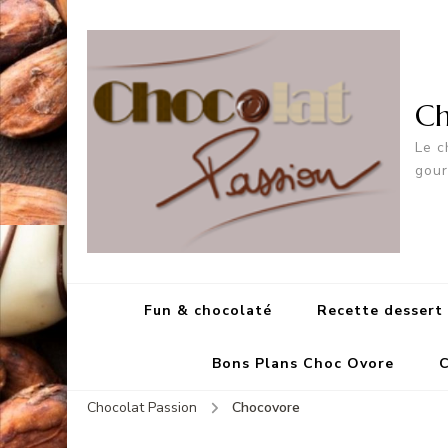
Ch
Le c
gou
Fun & chocolaté
Recette dessert
Bons Plans Choc Ovore
C
Chocolat Passion
Chocovore