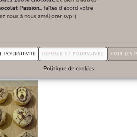
ocolat Passion
... faîtes d'abord votre
dez nous à nous améliorer svp :)
 ludique et personnable à souhait (tant sur le visuel
re tant les petits que les grands pâtissiers !
T POURSUIVRE
REFUSER ET POURSUIVRE
VOIR LES 
bre
Politique de cookies