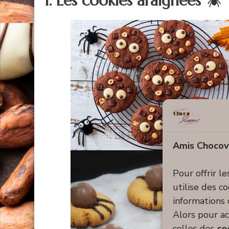
1. Les cookies araignées
Amis Chocov
Pour offrir l
utilise des c
informations 
Alors pour ac
celles des
co