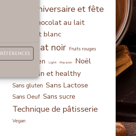
Anniversaire et fête
alcool
Chocolat au lait
aquafaba
Chocolat blanc
Chocolat noir
Fruits rouges
PRÉFÉRENCES
Noël
Halloween
Light
Macaron
Sain et healthy
orange
Sans Lactose
Sans gluten
Sans sucre
Sans Oeuf
Technique de pâtisserie
Vegan