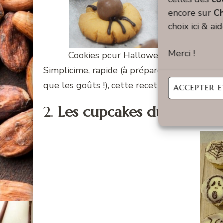
encore sur
Ch
choix ici & ai
Merci !
Cookies pour Halloween
Simplicime, rapide (à préparer et à cuire !),
que les goûts !), cette recette devrait sédui
ACCEPTER E
2.
Les cupcakes du 31 octo