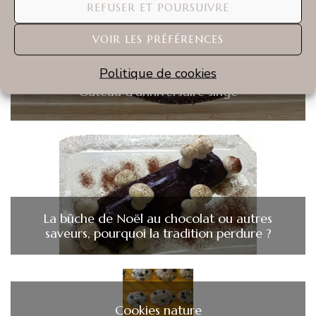
REFUSER ET POURSUIVRE
VOIR LES PRÉFÉRENCES
Politique de cookies
Gâteau d’anniversaire singe
La bûche de Noël au chocolat ou autres
saveurs, pourquoi la tradition perdure ?
Cookies nature