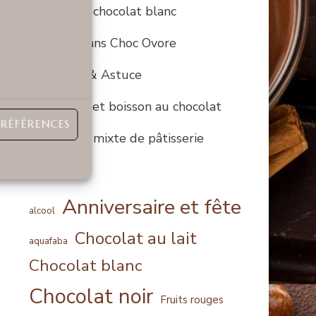
Recette chocolat blanc
Bons Plans Choc Ovore
Conseil & Astuce
Cocktail et boisson au chocolat
PRÉFÉRENCES
Mariage mixte de pâtisserie
Anniversaire et fête
alcool
Chocolat au lait
aquafaba
Chocolat blanc
Chocolat noir
Fruits rouges