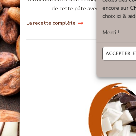
encore sur
Ch
de cette pâte avec du sucre et d’a
choix ici & ai
La recette complète
Merci !
ACCEPTER E