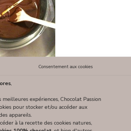
Consentement aux cookies
tuce
Fun & chocolaté
ores
,
 le chocolat !
es meilleures expériences, Chocolat Passion
27 février 2023
ookies pour stocker et/ou accéder aux
des appareils.
mprend plusieurs étapes : la récolte des fèves, leur
céder à la recette des cookies natures,
tion et leur broyage en une pâte, puis la combinaison
okies 100% chocolat
, et bien d'autres