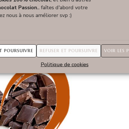
ocolat Passion
... faîtes d'abord votre
utres ingrédients pour créer le produit fini.
dez nous à nous améliorer svp :)
T POURSUIVRE
REFUSER ET POURSUIVRE
VOIR LES 
Politique de cookies