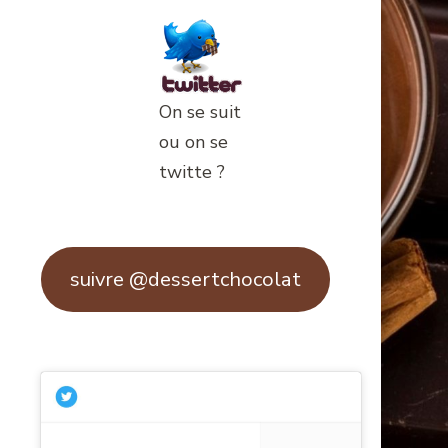
On se suit
ou on se
twitte ?
suivre @dessertchocolat