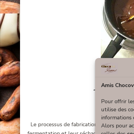
Conseil & As
Amis Chocov
Tout sur
Pour offrir l
utilise des c
informations 
Le processus de fabrication du chocolat co
Alors pour ac
fermentation et leur séchage, leur torréfac
celles des
co