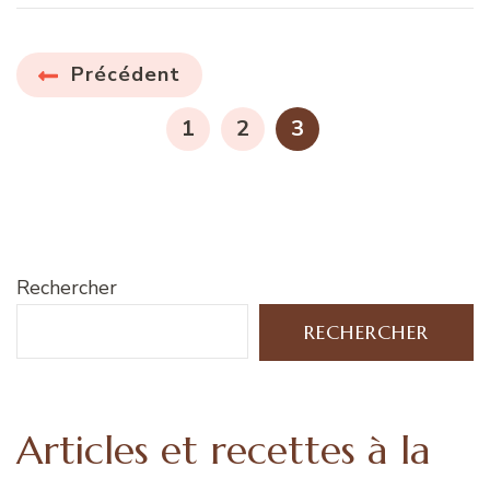
Pagination
Précédent
des
PAGE
PAGE
PAGE
1
2
3
publications
Rechercher
RECHERCHER
Articles et recettes à la