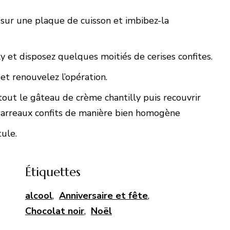
sur une plaque de cuisson et imbibez-la
y et disposez quelques moitiés de cerises confites.
et renouvelez l’opération.
tout le gâteau de crème chantilly puis recouvrir
garreaux confits de manière bien homogène
tule.
Étiquettes
alcool
,
Anniversaire et fête
,
Chocolat noir
,
Noël