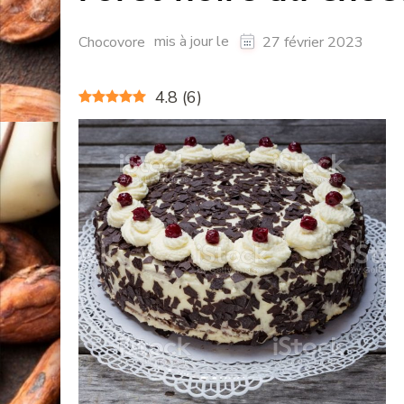
mis à jour le
Chocovore
27 février 2023
4.8
(
6
)