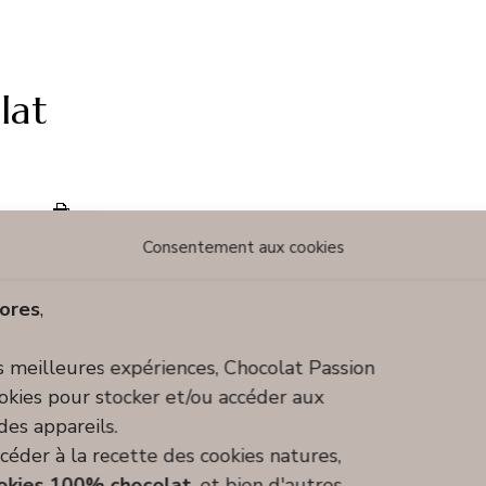
lat
Consentement aux cookies
ores
,
es meilleures expériences, Chocolat Passion
ookies pour stocker et/ou accéder aux
des appareils.
céder à la recette des cookies natures,
okies 100% chocolat
, et bien d'autres