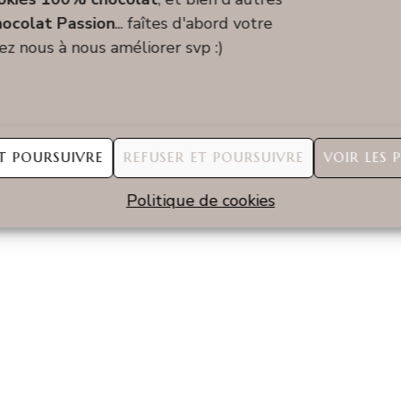
ctions de Chocolat Passion
pour préparer votre
ocolat Passion
... faîtes d'abord votre
dez nous à nous améliorer svp :)
T POURSUIVRE
REFUSER ET POURSUIVRE
VOIR LES 
Politique de cookies