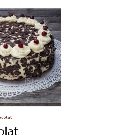
ocolat
olat