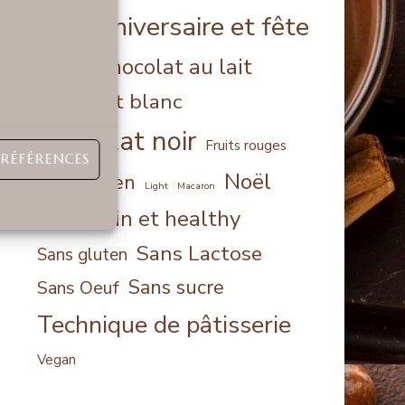
Anniversaire et fête
alcool
Chocolat au lait
aquafaba
Chocolat blanc
Chocolat noir
Fruits rouges
PRÉFÉRENCES
Noël
Halloween
Light
Macaron
Sain et healthy
orange
Sans Lactose
Sans gluten
Sans sucre
Sans Oeuf
Technique de pâtisserie
Vegan