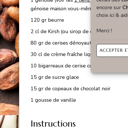
1 génoise (voir les
2 liens dans les instru
encore sur
Ch
génoise maison vous-même)
choix ici & ai
120 gr beurre
Merci !
2 cl de Kirsh (ou sirop de cerise)
80 gr de cerises dénoyautées
ACCEPTER E
30 cl de crème fraîche liquide
10 bigarreaux de cerise confits
15 gr de sucre glace
15 gr de copeaux de chocolat noir
1 gousse de vanille
Instructions