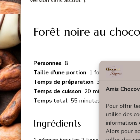
*
version sans alcool
*).
Forêt noire au choco
Personnes
8
Taille d’une portion
1 forêt noire
Temps de préparation
35 minutes
Amis Chocov
Temps de cuisson
20 minutes
Temps total
55 minutes
Pour offrir l
utilise des c
Ingrédients
informations 
Alors pour ac
celles des
co