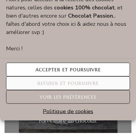
natures, celles des
cookies 100% chocolat
, et
Entremet d’Halloween : gâteau orange à la
bien d'autres encore sur
Chocolat Passion
...
carotte et au potimarron
faîtes d'abord votre choix ici & aidez nous à nous
améliorer svp :)
Merci !
ACCEPTER ET POURSUIVRE
REFUSER ET POURSUIVRE
VOIR LES PRÉFÉRENCES
Politique de cookies
Forêt noire au chocolat