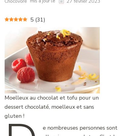
mis à jour le
Chocovore
27 février 2023
5
(
31
)
Moelleux au chocolat et tofu pour un
dessert chocolaté, moelleux et sans
gluten !
e nombreuses personnes sont