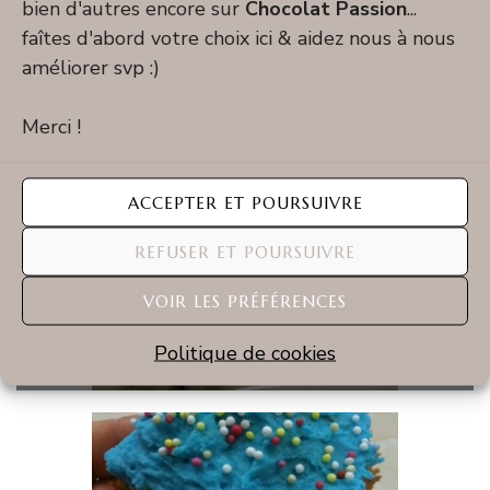
bien d'autres encore sur
Chocolat Passion
...
faîtes d'abord votre choix ici & aidez nous à nous
améliorer svp :)
Moelleux chocolat tofu (sans gluten et sans
Merci !
lactose)
ACCEPTER ET POURSUIVRE
REFUSER ET POURSUIVRE
VOIR LES PRÉFÉRENCES
Bûche de Noël au chocolat et à l’orange
Politique de cookies