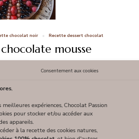
tte chocolat noir
Recette dessert chocolat
: chocolate mousse
27 février 2023
Consentement aux cookies
eterre ou tout anniversaire ^^ : recette du Jubilee
ores
,
noir & fruits rouges. Un délicat mélange, so British !
OY MY DEAR
es meilleures expériences, Chocolat Passion
ookies pour stocker et/ou accéder aux
des appareils.
céder à la recette des cookies natures,
okies 100% chocolat
, et bien d'autres