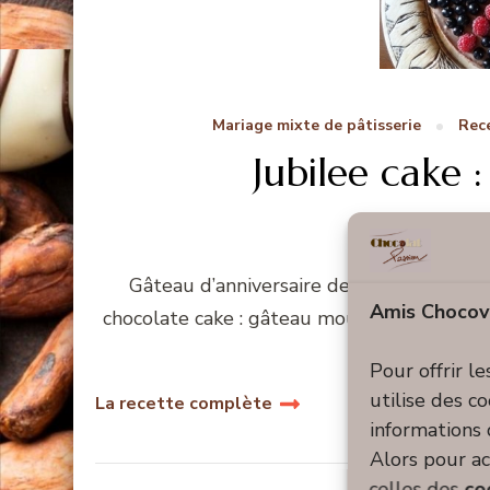
Mariage mixte de pâtisserie
Rece
Jubilee cake 
Gâteau d’anniversaire de la reine d’Angl
Amis Chocov
chocolate cake : gâteau mousse au chocolat 
ENJ
Pour offrir l
utilise des c
La recette complète
informations 
Alors pour ac
celles des
co