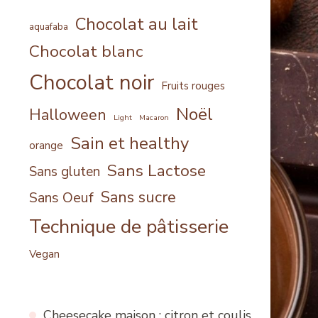
Chocolat au lait
aquafaba
Chocolat blanc
Chocolat noir
Fruits rouges
Noël
Halloween
Light
Macaron
Sain et healthy
orange
Sans Lactose
Sans gluten
Sans sucre
Sans Oeuf
Technique de pâtisserie
Vegan
Cheesecake maison : citron et coulis