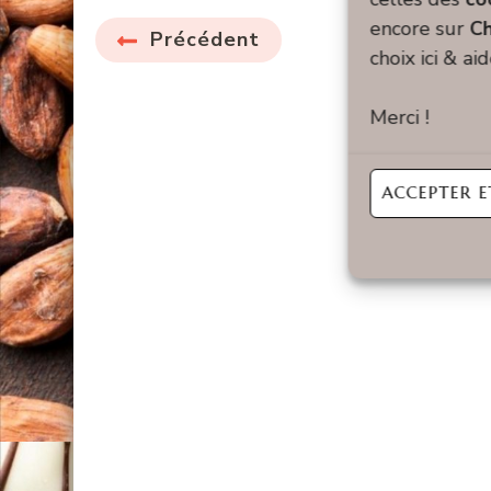
encore sur
Ch
Pagination
P
1
Précédent
choix ici & ai
des
Merci !
publications
ACCEPTER E