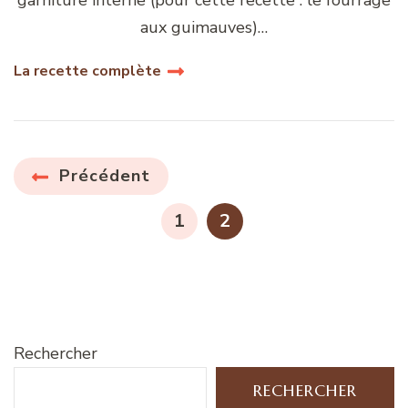
aux guimauves)…
La recette complète
Pagination
Précédent
des
PAGE
PAGE
1
2
publications
Rechercher
RECHERCHER